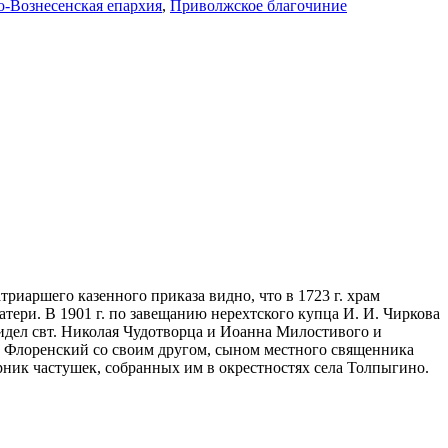
-Вознесенская епархия
,
Приволжское благочиние
иаршего казенного приказа видно, что в 1723 г. храм
тери. В 1901 г. по завещанию нерехтского купца И. И. Чиркова
идел свт. Николая Чудотворца и Иоанна Милостивого и
вел Флоренский со своим другом, сыном местного священника
ник частушек, собранных им в окрестностях села Толпыгино.