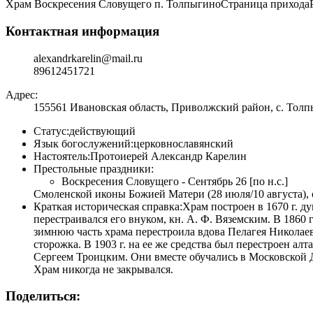
Храм Воскресения Словущего п. Толпыгино
Страница прихода
Контактная информация
alexandrkarelin@mail.ru
89612451721
Адрес:
155561 Ивановская область, Приволжский район, с. Толпы
Статус:
действующий
Язык богослужений:
церковнославянский
Настоятель:
Протоиерей Александр Карелин
Престольные праздники:
Воскресения Словущего - Сентябрь 26 [по н.с.]
Смоленской иконы Божией Матери (28 июля/10 августа), с
Краткая историческая справка:
Храм построен в 1670 г. 
перестраивался его внуком, кн. А. Ф. Вяземским. В 186
зимнюю часть храма перестроила вдова Пелагея Николаев
сторожка. В 1903 г. на ее же средства был перестроен а
Сергеем Троицким. Они вместе обучались в Московской 
Храм никогда не закрывался.
Поделиться: