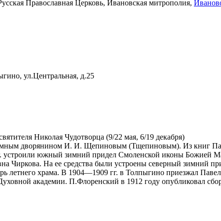
Русская Православная Церковь, Ивановская митрополия,
Иваново
гино, ул.Центральная, д.25
вятителя Николая Чудотворца (9/22 мая, 6/19 декабря)
думным дворянином И. И. Щепиновым (Тщепиновым). Из книг Патр
0 г. устроили южный зимний придел Смоленской иконы Божией Ма
на Чиркова. На ее средства были устроены северный зимний пр
лтарь летнего храма. В 1904—1909 гг. в Толпыгино приезжал Па
Духовной академии. П.Флоренский в 1912 году опубликовал сбор